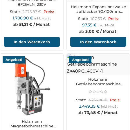
BF25VLN_230V
Holzmann Expansionswalze
aufblasbar 90x100mm
2.275,87
€
Statt:
Preis:
SM100EW_AUFBLASB.
1.706,90
€
inkl. MwSt
107,63
€
Statt:
Preis:
ab
51,21 € / Monat
97,35
€
inkl. MwSt
ab
3,00 € / Monat
In den Warenkorb
In den Warenkorb
Angebot!
Angebot!
Holzmann
Getriebebohrmaschine
ZX40PC_400V
3.265,80
€
Statt:
Preis:
2.449,35
€
inkl. MwSt
ab
73,48 € / Monat
Holzmann
Magnetbohrmaschine