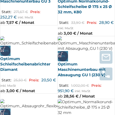
Maschinenunterbau GU 3
Optimum Normalkorund-
Schleifscheibe Ø 175 x 25 Ø
32 mm, K80
Statt:
271,67
€
Preis:
252,27
€
inkl. MwSt
ab
7,57 € / Monat
28,90
€
Statt:
33,90
€
Preis:
inkl. MwSt
ab
3,00 € / Monat
-20%
-5%
Optimum
Schleifscheibenabrichter
Optimum
Diamant
Maschinenunterbau mit
Absaugung GU 1 (230 V)
20,50
€
Statt:
25,50
€
Preis:
Statt:
1.002,00
€
Preis:
inkl. MwSt
ab
3,00 € / Monat
951,90
€
inkl. MwSt
ab
28,56 € / Monat
-11%