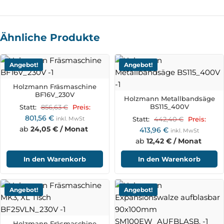
Ähnliche Produkte
Angebot!
Angebot!
Holzmann Fräsmaschine
BF16V_230V
Holzmann Metallbandsäge
BS115_400V
856,63
€
Statt:
Preis:
801,56
€
inkl. MwSt
442,40
€
Statt:
Preis:
ab
24,05 € / Monat
413,96
€
inkl. MwSt
ab
12,42 € / Monat
In den Warenkorb
In den Warenkorb
Angebot!
Angebot!
Holzmann Fräsmaschine