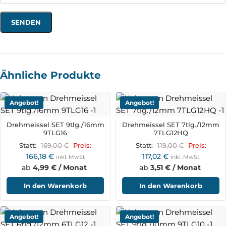
Ähnliche Produkte
Angebot!
Angebot!
Drehmeissel SET 9tlg./16mm
Drehmeissel SET 7tlg./12mm
9TLG16
7TLG12HQ
169,00
€
119,00
€
Statt:
Preis:
Statt:
Preis:
166,18
€
117,02
€
inkl. MwSt
inkl. MwSt
ab
4,99 € / Monat
ab
3,51 € / Monat
In den Warenkorb
In den Warenkorb
Angebot!
Angebot!