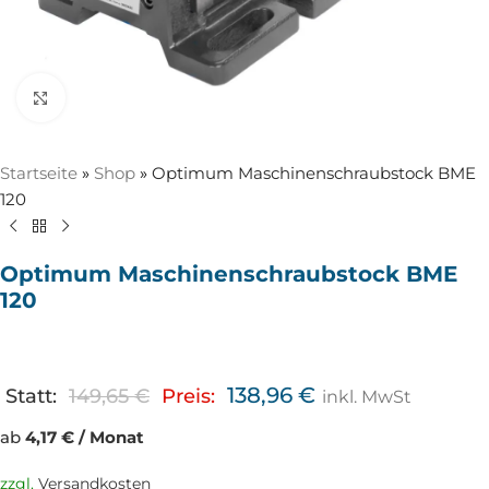
Zum Vergrößern anklicken
Startseite
»
Shop
»
Optimum Maschinenschraubstock BME
120
Optimum Maschinenschraubstock BME
120
138,96
€
Statt:
149,65
€
Preis:
inkl. MwSt
ab
4,17 € / Monat
zzgl.
Versandkosten