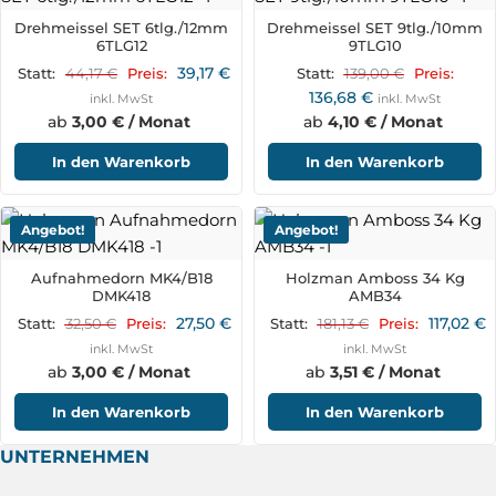
Drehmeissel SET 6tlg./12mm
Drehmeissel SET 9tlg./10mm
6TLG12
9TLG10
39,17
€
44,17
€
139,00
€
Statt:
Preis:
Statt:
Preis:
136,68
€
inkl. MwSt
inkl. MwSt
ab
3,00 € / Monat
ab
4,10 € / Monat
In den Warenkorb
In den Warenkorb
Angebot!
Angebot!
Aufnahmedorn MK4/B18
Holzman Amboss 34 Kg
DMK418
AMB34
27,50
€
117,02
€
32,50
€
181,13
€
Statt:
Preis:
Statt:
Preis:
inkl. MwSt
inkl. MwSt
ab
3,00 € / Monat
ab
3,51 € / Monat
In den Warenkorb
In den Warenkorb
UNTERNEHMEN