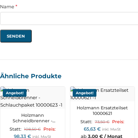
Name
*
Ähnliche Produkte
Angebot!
Angebot!
Holzmann Ersatzteilset
10000621
Holzmann
Schneidbrenner -
Statt:
73,50
€
Preis:
Schlauchpaket 10000623
65,63
€
Statt:
108,50
€
Preis:
inkl. MwSt
98,33
€
ab
3,00 € / Monat
inkl. MwSt