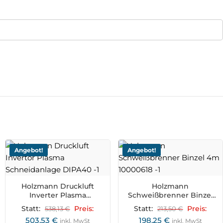
Angebot!
Angebot!
Holzmann Druckluft
Holzmann
Inverter Plasma
Schweißbrenner Binzel
Schneidanlage DIPA40
4m 10000618
Statt:
538,13
€
Preis:
Statt:
213,50
€
Preis:
503,53
€
198,25
€
inkl. MwSt
inkl. MwSt