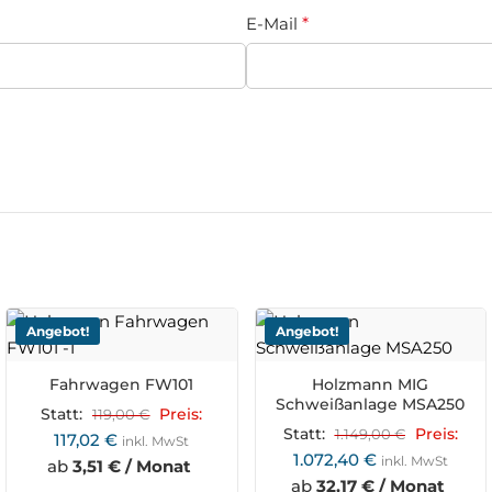
E-Mail
*
Angebot!
Angebot!
Fahrwagen FW101
Holzmann MIG
Schweißanlage MSA250
Statt:
119,00
€
Preis:
Statt:
1.149,00
€
Preis:
117,02
€
inkl. MwSt
1.072,40
€
inkl. MwSt
ab
3,51 € / Monat
ab
32,17 € / Monat