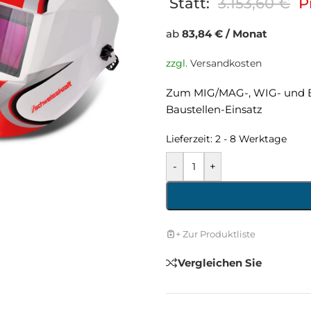
Statt:
3.153,60
€
P
ab
83,84 € / Monat
zzgl.
Versandkosten
Zum MIG/MAG-, WIG- und Ele
Baustellen-Einsatz
Lieferzeit:
2 - 8 Werktage
-
+
+ Zur Produktliste
Vergleichen Sie