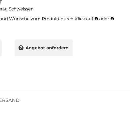
T
rät
,
Schweissen
und Wünsche zum Produkt durch Klick auf ❶ oder ❷
❷
Angebot anfordern
VERSAND