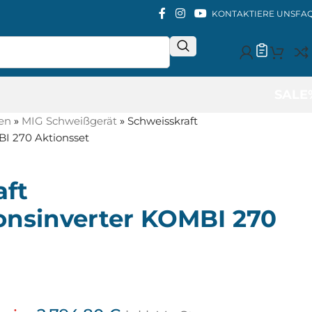
KONTAKTIERE UNS
FA
SALE
en
»
MIG Schweißgerät
»
Schweisskraft
BI 270 Aktionsset
aft
onsinverter KOMBI 270