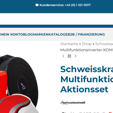
☎ Kundenservice:
+43 (0) 1 321 0017
P
MEIN KONTO
BLOG
MARKEN
KATALOGE
B2B / FINANZIERUNG
Startseite
»
Shop
»
Schweiss
Multifunktionsinverter KOM
Schweisskr
Multifunkti
Aktionsset