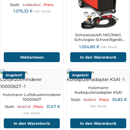
DIPA100
1.488,38
€
Statt:
Preis:
1.075,33
€
inkl. MwSt
Schweisskraft MIG/MAG
Schutzgas-Schweißgerät
EASY-MAG 193
1.054,80
€
inkl. MwSt
Weiterlesen
In den Warenkorb
Angebot!
Angebot!
Holzmann
Korbspulenadapter KSA1
Holzmann Luftdruckminderer
10000627
30,83
€
35,83
€
Statt:
Preis:
31,67
€
36,67
€
inkl. MwSt
Statt:
Preis:
inkl. MwSt
In den Warenkorb
In den Warenkorb