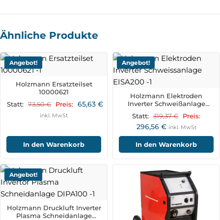
Ähnliche Produkte
Angebot!
Angebot!
Holzmann Ersatzteilset
10000621
Holzmann Elektroden
65,63
€
Inverter Schweißanlage
73,50
€
Statt:
Preis:
EISA200
inkl. MwSt
319,37
€
Statt:
Preis:
296,56
€
inkl. MwSt
In den Warenkorb
In den Warenkorb
Angebot!
Holzmann Druckluft Inverter
Plasma Schneidanlage