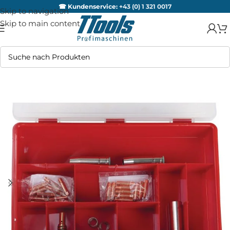
☎ Kundenservice:
+43 (0) 1 321 0017
Skip to navigation
Skip to main content
AUSV
ERKA
UFT