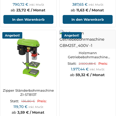
790,72
€
387,65
€
inkl. MwSt
inkl. MwSt
ab
23,72 € / Monat
ab
11,63 € / Monat
In den Warenkorb
In den Warenkorb
Angebot!
Angebot!
Holzmann
Getriebebohrmaschine
GBM25T_400V
2.500,88
€
Statt:
Preis:
1.977,44
€
inkl. MwSt
ab
59,32 € / Monat
Zipper Ständerbohrmaschine
ZI-STB13T
136,80
€
Statt:
Preis:
119,70
€
inkl. MwSt
ab
3,59 € / Monat