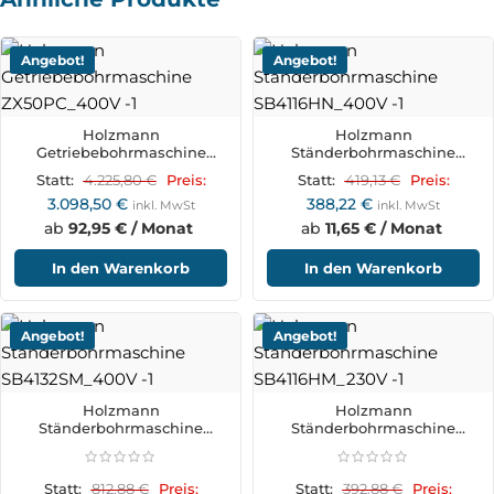
Angebot!
Angebot!
Holzmann
Holzmann
Getriebebohrmaschine
Ständerbohrmaschine
ZX50PC_400V
SB4116HN_400V
4.225,80
€
419,13
€
Statt:
Preis:
Statt:
Preis:
3.098,50
€
388,22
€
inkl. MwSt
inkl. MwSt
ab
92,95 € / Monat
ab
11,65 € / Monat
In den Warenkorb
In den Warenkorb
Angebot!
Angebot!
Holzmann
Holzmann
Ständerbohrmaschine
Ständerbohrmaschine
SB4132SM_400V
SB4116HM_230V
812,88
€
392,88
€
Statt:
Preis:
Statt:
Preis: