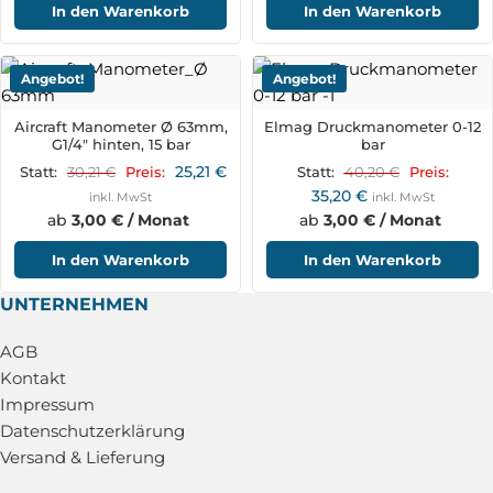
In den Warenkorb
In den Warenkorb
Angebot!
Angebot!
Aircraft Manometer Ø 63mm,
Elmag Druckmanometer 0-12
G1/4" hinten, 15 bar
bar
25,21
€
30,21
€
40,20
€
Statt:
Preis:
Statt:
Preis:
35,20
€
inkl. MwSt
inkl. MwSt
ab
3,00 € / Monat
ab
3,00 € / Monat
In den Warenkorb
In den Warenkorb
UNTERNEHMEN
AGB
Kontakt
Impressum
Datenschutzerklärung
Versand & Lieferung