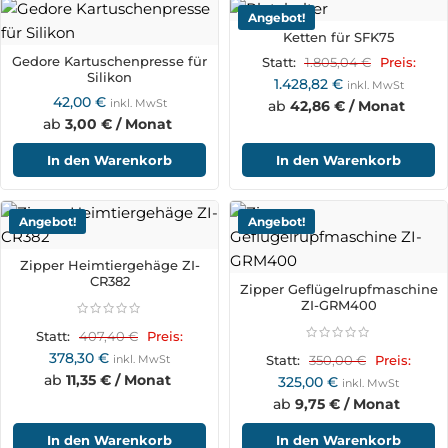
Angebot!
Ketten für SFK75
Gedore Kartuschenpresse für
1.805,04
€
Statt:
Preis:
Silikon
1.428,82
€
inkl. MwSt
42,00
€
inkl. MwSt
ab
42,86 € / Monat
ab
3,00 € / Monat
In den Warenkorb
In den Warenkorb
Angebot!
Angebot!
Zipper Heimtiergehäge ZI-
CR382
Zipper Geflügelrupfmaschine
ZI-GRM400
407,40
€
Statt:
Preis:
378,30
€
inkl. MwSt
350,00
€
Statt:
Preis:
ab
11,35 € / Monat
325,00
€
inkl. MwSt
ab
9,75 € / Monat
In den Warenkorb
In den Warenkorb