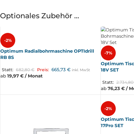
Optionales Zubehör …
-2%
Optimum Radialbohrmaschine OPTIdrill
-7%
RB 8S
Optimum Tisc
665,73
€
18V SET
Statt:
682,80
€
Preis:
inkl. MwSt
ab
19,97 € / Monat
Statt:
2.734,8
ab
76,23 € / 
-2%
Optimum Tisc
17Pro SET