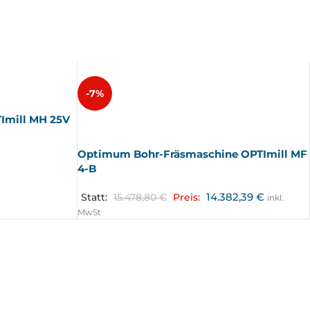
-7%
Imill MH 25V
AUSV
ERKA
UFT
Optimum Bohr-Fräsmaschine OPTImill MF
4-B
14.382,39
€
Statt:
15.478,80
€
Preis:
inkl.
MwSt