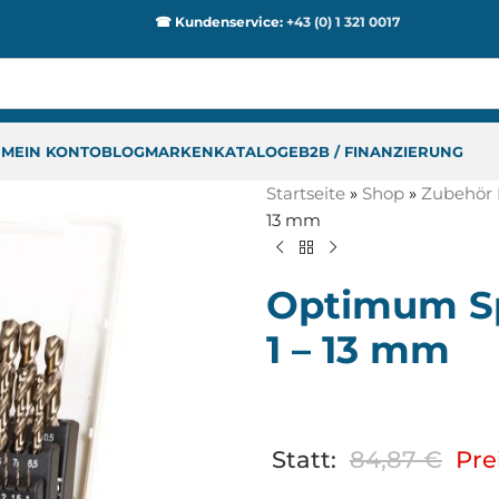
☎ Kundenservice:
+43 (0) 1 321 0017
P
MEIN KONTO
BLOG
MARKEN
KATALOGE
B2B / FINANZIERUNG
Startseite
»
Shop
»
Zubehör 
13 mm
Optimum Spi
1 – 13 mm
Statt:
84,87
€
Pre