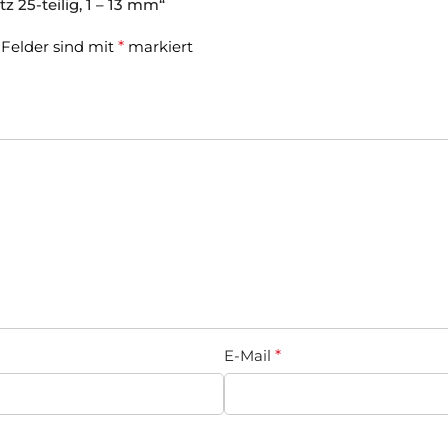
 25-teilig, 1 – 13 mm“
 Felder sind mit
*
markiert
E-Mail
*