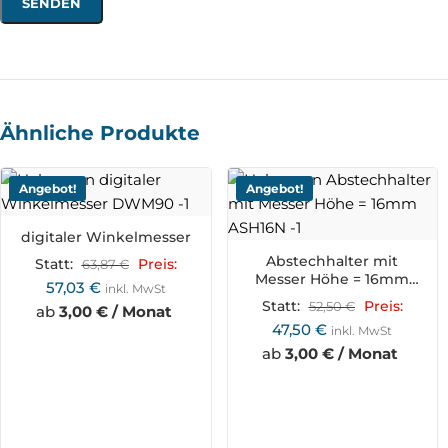
Ähnliche Produkte
Angebot!
Angebot!
digitaler Winkelmesser
Abstechhalter mit
Statt:
63,87
€
Preis:
Messer Höhe = 16mm
57,03
€
inkl. MwSt
ASH16N
Statt:
52,50
€
Preis:
ab
3,00 € / Monat
47,50
€
inkl. MwSt
ab
3,00 € / Monat