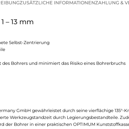
REIBUNG
ZUSÄTZLICHE INFORMATIONEN
ZAHLUNG & 
 1 – 13 mm
nete Selbst-Zentrierung
ile
it des Bohrers und minimiert das Risiko eines Bohrerbruchs
ny GmbH gewährleistet durch seine vierflächige 135°-Kreu
rte Werkzeugstandzeit durch Legierungsbestandteile. Zudem
ird der Bohrer in einer praktischen OPTIMUM Kunststoffkasse