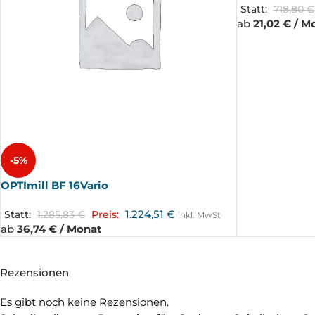
Statt:
718,80
€
ab
21,02 € / M
-5%
OPTImill BF 16Vario
1.224,51
€
Statt:
1.285,83
€
Preis:
inkl. MwSt
ab
36,74 € / Monat
Rezensionen
Es gibt noch keine Rezensionen.