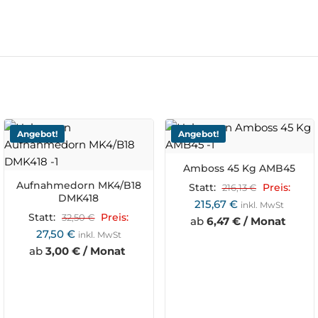
Angebot!
Angebot!
Amboss 45 Kg AMB45
Aufnahmedorn MK4/B18
Statt:
216,13
€
Preis:
DMK418
215,67
€
inkl. MwSt
Statt:
32,50
€
Preis:
ab
6,47 € / Monat
27,50
€
inkl. MwSt
ab
3,00 € / Monat