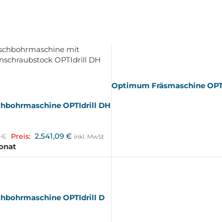
AUSV
ERKA
UFT
Optimum Fräsmaschine OPT
hbohrmaschine OPTIdrill DH
2.541,09
€
0
€
Preis:
inkl. MwSt
Monat
hbohrmaschine OPTIdrill D