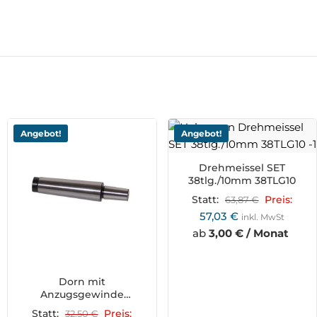
Angebot!
Angebot!
Drehmeissel SET
38tlg./10mm 38TLG10
Statt:
63,87
€
Preis:
57,03
€
inkl. MwSt
ab
3,00 € / Monat
Dorn mit
Anzugsgewinde
MK4/B16/M16 AKA4B16
Statt:
32,50
€
Preis: