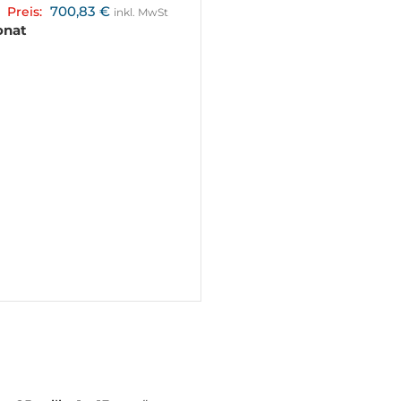
700,83
€
Preis:
inkl. MwSt
onat